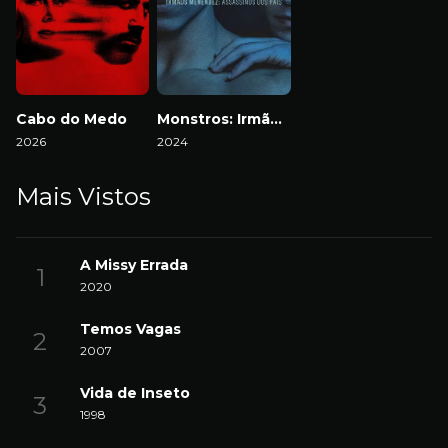
Cabo do Medo
Monstros: Irmãos Menendez: Assassinos dos Pais
2026
2024
Mais Vistos
A Missy Errada
2020
Temos Vagas
2007
Vida de Inseto
1998