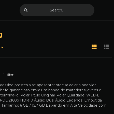
g
9
1h 58m
sassino prestes a se aposentar precisa adiar a boa vida
hefe ganancioso envia um bando de matadores jovens e
xterminá-lo. Polar Título Original: Polar Qualidade: WEB-L
-DL 2160p HDR10 Áudio: Dual Áudio Legenda: Embutida
l) Tamanho: 6 GB / 15.7 GB Baixando em Alta Velocidade com