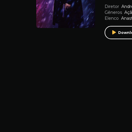
Diretor
Andr
Gêneros
Aç
Elenco
Anast
Downl