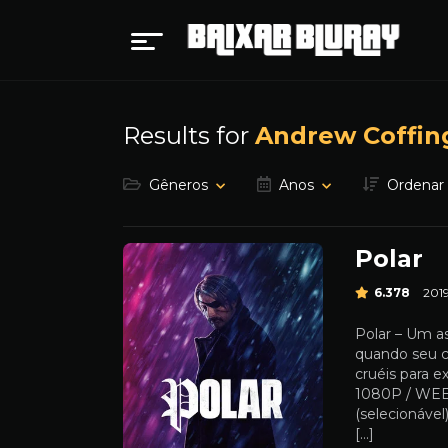
Results for
Andrew Coffin
Gêneros
Anos
Ordenar
Polar
6.378
201
Polar – Um as
quando seu c
cruéis para e
1080P / WEB
(selecionáve
[…]