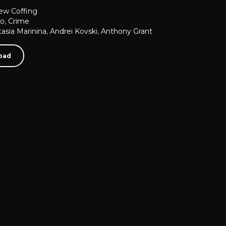
ew Coffing
ão
,
Crime
asia Marinina
,
Andrei Kovski
,
Anthony Grant
oad