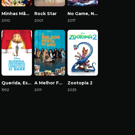
Minhas Mães e Meu Pai
Rock Star
No Game, No Life: Zero
2010
2001
2017
Download
Download
Download
Querida, Estiquei o Bebê
A Melhor Festa do Ano
Zootopia 2
1992
2011
2025
Download
Download
Download