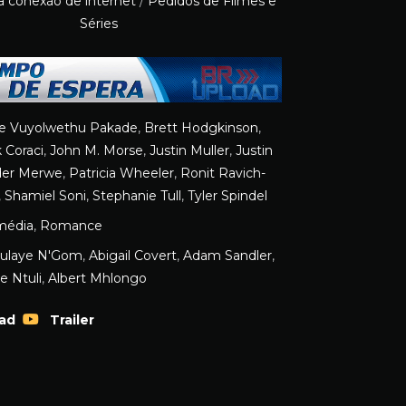
a conexão de internet
/
Pedidos de Filmes e
Séries
le Vuyolwethu Pakade
,
Brett Hodgkinson
,
 Coraci
,
John M. Morse
,
Justin Muller
,
Justin
der Merwe
,
Patricia Wheeler
,
Ronit Ravich-
,
Shamiel Soni
,
Stephanie Tull
,
Tyler Spindel
média
,
Romance
ulaye N'Gom
,
Abigail Covert
,
Adam Sandler
,
e Ntuli
,
Albert Mhlongo
ad
Trailer