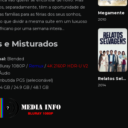
unca vão querer se encontrar de novo. Mas
s, separadamente, têm a oportunidade de
Megamente
as famílias para as férias dos seus sonhos,
2010
 que dividir a mesma suíte em um luxuoso
Download
 africano por uma semana inteira…
s e Misturados
al:
Blended
luray 1080P /
Remux
/
4K 2160P HDR-U V2
Áudio
Relatos Selvagens
butida PGS (selecionável)
2014
4 GB / 24.9 GB / 48.1 GB
Download