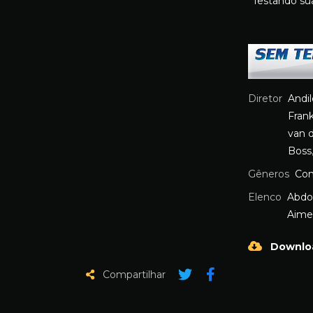
Testando su
Diretor
Andi
Frank
van 
Boss
Gêneros
Co
Elenco
Abdo
Aime
Downlo
Compartilhar