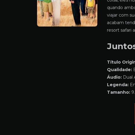
coisa, eles n
quando ambo
viajar com su
acabam tendo
resort safari
Junto
Título Origin
Qualidade:
B
Áudio:
Dual 
Legenda:
Em
Tamanho:
9.