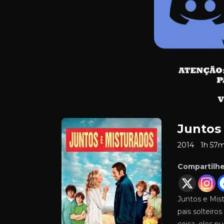
Juntos
2014
1h 57
Compartilh
Juntos e Mis
pais solteir