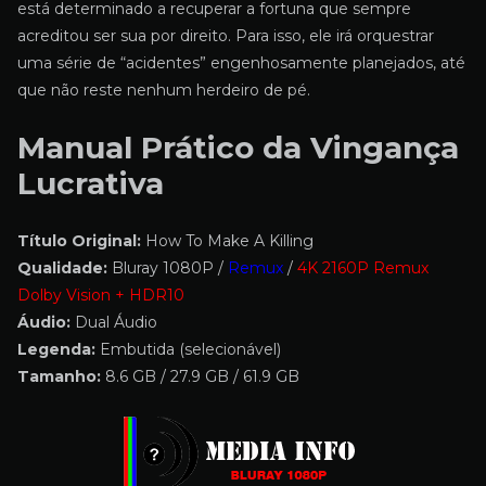
está determinado a recuperar a fortuna que sempre
acreditou ser sua por direito. Para isso, ele irá orquestrar
uma série de “acidentes” engenhosamente planejados, até
que não reste nenhum herdeiro de pé.
Manual Prático da Vingança
Lucrativa
Título Original:
How To Make A Killing
Qualidade:
Bluray 1080P /
Remux
/
4K 2160P Remux
Dolby Vision + HDR10
Áudio:
Dual Áudio
Legenda:
Embutida (selecionável)
Tamanho:
8.6 GB / 27.9 GB / 61.9 GB