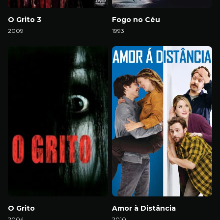
O Grito 3
Fogo no Céu
2009
1993
Download
Download
O Grito
Amor à Distância
2004
2010